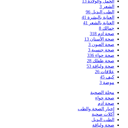
الحمل والولادة
13
الشعر
3
الطب البديل
96
العناية بالبشرة
41
العناية بالشعر
41
جمالك
8
صحة ادم
318
صحة الأسنان
13
صحة العيون
3
صحة جنسية
3
صحة حواء
336
صحة طفلك
28
صحة ولياقة
53
علاقات
26
كيف
45
موضة
3
مجلة الصحبة
صحة حواء
صحة ادم
اخبار الصحة والطب
أكلات صحية
الطب البديل
صحة ولياقة