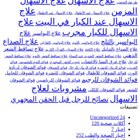
علاج الاسهال
علاج الاسهال
طريقة التحضير
علاج
المزمن
علاج الاسهال عند الأطفال
علاج الاسهال عند الاطفال
الاسهال عند الكبار في البيت
علاج
الاسهال للكبار مجرب
علاج
علاج البواسير
علاج الصداع
البواسير بالثلج
علاج البواسير بالثوم
علاج البواسير بالفازلين
علاج تساقط الشعر
علاج الصداع بالتدليك
علاج الكحة
علاج النسيان بالقرآن الكريم
الدهني
علاج تساقط الشعر الشديد عند النساء
علاج تساقط الشعر بالثوم
علاج تساقط الشعر
علاج عرق النسا بالاعشاب
للرجال
عيوب الحقن المجهري
فوائد الثوم للتخسيس
فوائد
فوائد الشوفان لزيادة
الخروب
فوائد الرمان للبشرة
فوائد الرمان للرجال
فوائد الشوفان
الوزن
فوائد الشوفان للأطفال
فوائد الشوفان للبشرة
فوائد الشوفان للحامل
فوائد الشوفان للرجيم
فوائد الشوفان للرياضيين
فوائد الشوفان
مشروبات لعلاج
للشعر
فوائد الشوفان للكلى
الاسهال
نصائح للرجل قبل الحقن المجهري
تصنيفات
Uncategorized
24
أكلات صحية
120
اخبار
7
اخبار الصحة والطب
252