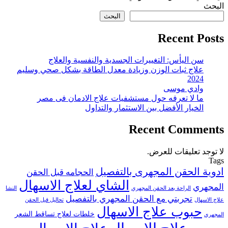
البحث
البحث
Recent Posts
سن اليأس: التغييرات الجسدية والنفسية والعلاج
علاج ثبات الوزن وزيادة معدل الطاقة بشكل صحي وسليم
2024
وادي موسى
ما لا تعرفه حول مستشفيات علاج الادمان فى مصر
الخيار الأفضل بين الاستثمار والتداول
Recent Comments
لا توجد تعليقات للعرض.
Tags
ادوية الحقن المجهرى بالتفصيل
الحجامه قبل الحقن
الشاي لعلاج الاسهال
المجهري
الراحة بعد الحقن المجهري
النشا
تجربتي مع الحقن المجهري بالتفصيل
علاج الاسهال
تحاليل قبل الحقن
حبوب علاج الاسهال
خلطات لعلاج تساقط الشعر
المجهري