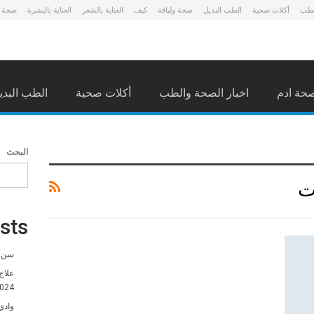
لطب
أكلات صحية
الطب البديل
صحة ولياقة
كيف
العناية بالشعر
العناية بالبشرة
صحة 
حة ادم
اخبار الصحة والطب
أكلات صحية
الطب البدي
البحث
ت
sts
سن ا
علاج
024
وادي