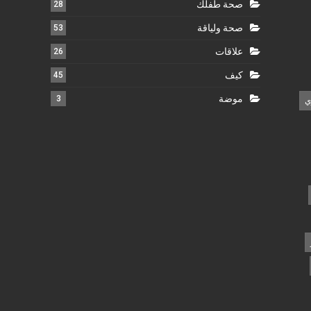
صحة طفلك
28
صحة ولياقة
53
علاقات
26
كيف
45
موضة
3
ي