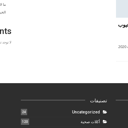
ما ل
الخي
 عيوب
nts
لا توجد 
موضة 2020 فساتين واسعة تخفي عيوب الجسم موضة 2020
تصنيفات
Uncategorized
24
أكلات صحية
120