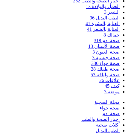
اخبار الصحة والطب
252
الحمل والولادة
13
الشعر
3
الطب البديل
96
العناية بالبشرة
41
العناية بالشعر
41
جمالك
8
صحة ادم
318
صحة الأسنان
13
صحة العيون
3
صحة جنسية
3
صحة حواء
336
صحة طفلك
28
صحة ولياقة
53
علاقات
26
كيف
45
موضة
3
مجلة الصحبة
صحة حواء
صحة ادم
اخبار الصحة والطب
أكلات صحية
الطب البديل