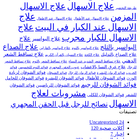
علاج الاسهال
علاج الاسهال
طريقة التحضير
علاج
المزمن
علاج الاسهال عند الأطفال
علاج الاسهال عند الاطفال
الاسهال عند الكبار في البيت
علاج
الاسهال للكبار مجرب
علاج
علاج البواسير
علاج الصداع
البواسير بالثلج
علاج البواسير بالثوم
علاج البواسير بالفازلين
علاج تساقط الشعر
علاج الصداع بالتدليك
علاج الكحة
علاج النسيان بالقرآن الكريم
الدهني
علاج تساقط الشعر الشديد عند النساء
علاج تساقط الشعر بالثوم
علاج تساقط الشعر
علاج عرق النسا بالاعشاب
للرجال
عيوب الحقن المجهري
فوائد الثوم للتخسيس
فوائد
فوائد الشوفان لزيادة
الخروب
فوائد الرمان للبشرة
فوائد الرمان للرجال
فوائد الشوفان
الوزن
فوائد الشوفان للأطفال
فوائد الشوفان للبشرة
فوائد الشوفان للحامل
فوائد الشوفان للرجيم
فوائد الشوفان للرياضيين
فوائد الشوفان
مشروبات لعلاج
للشعر
فوائد الشوفان للكلى
الاسهال
نصائح للرجل قبل الحقن المجهري
تصنيفات
Uncategorized
24
أكلات صحية
120
اخبار
7