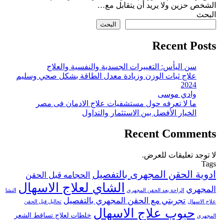
الشخص حزين ولا يريد أن يتقابل مع…
البحث
البحث
Recent Posts
سن اليأس: التغييرات الجسدية والنفسية والعلاج
علاج ثبات الوزن وزيادة معدل الطاقة بشكل صحي وسليم
2024
وادي موسى
ما لا تعرفه حول مستشفيات علاج الادمان فى مصر
الخيار الأفضل بين الاستثمار والتداول
Recent Comments
لا توجد تعليقات للعرض.
Tags
ادوية الحقن المجهرى بالتفصيل
الحجامه قبل الحقن
الشاي لعلاج الاسهال
المجهري
الراحة بعد الحقن المجهري
النشا
تجربتي مع الحقن المجهري بالتفصيل
علاج الاسهال
تحاليل قبل الحقن
حبوب علاج الاسهال
خلطات لعلاج تساقط الشعر
المجهري