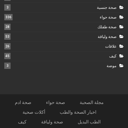
صحة جنسية
3
صحة حواء
336
صحة طفلك
28
صحة ولياقة
53
علاقات
26
كيف
45
موضة
3
مجلة الصحبة
صحة حواء
صحة ادم
اخبار الصحة والطب
أكلات صحية
الطب البديل
صحة ولياقة
كيف