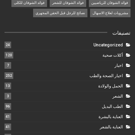
فوائد الشوفان للرياضيين
فوائد الشوفان للشعر
فوائد الشوفان للكلى
مشروبات لعلاج الاسهال
نصائح للرجل قبل الحقن المجهري
تصنيفات
Uncategorized
24
أكلات صحية
120
اخبار
7
اخبار الصحة والطب
252
الحمل والولادة
13
الشعر
3
الطب البديل
96
العناية بالبشرة
41
العناية بالشعر
41