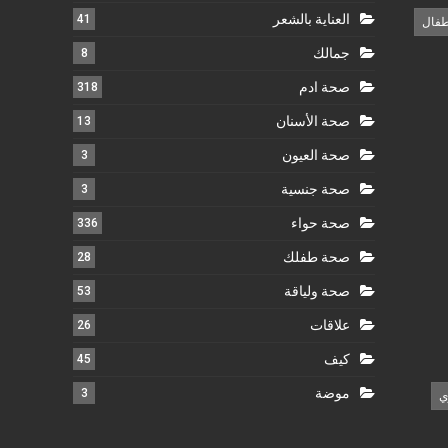
العناية بالشعر
41
طفال
جمالك
8
صحة ادم
318
صحة الأسنان
13
صحة العيون
3
صحة جنسية
3
صحة حواء
336
صحة طفلك
28
صحة ولياقة
53
علاقات
26
كيف
45
موضة
3
ي