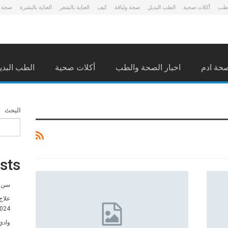
لطب
أكلات صحية
الطب البديل
صحة ولياقة
كيف
العناية بالشعر
العناية بالبشرة
صحة 
حة ادم
اخبار الصحة والطب
أكلات صحية
الطب البدي
البحث
sts
سن ا
علاج
024
وادي