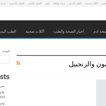
لطب
أكلات صحية
الطب البديل
صحة ولياقة
كيف
العناية بالشعر
العناية بالبشرة
صحة 
حة ادم
اخبار الصحة والطب
أكلات صحية
الطب البدي
البحث
مون والزنجبيل
sts
سن ا
علاج
024
وادي