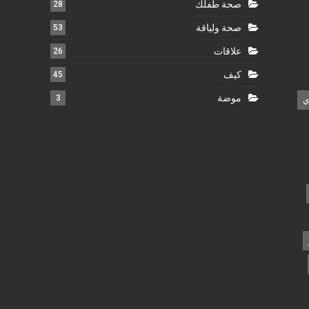
صحة طفلك
28
صحة ولياقة
53
علاقات
26
كيف
45
موضة
3
ي