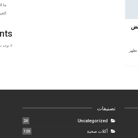
ما ل
الخي
عض
nts
لا توجد 
 تظهر
تصنيفات
Uncategorized
24
أكلات صحية
120