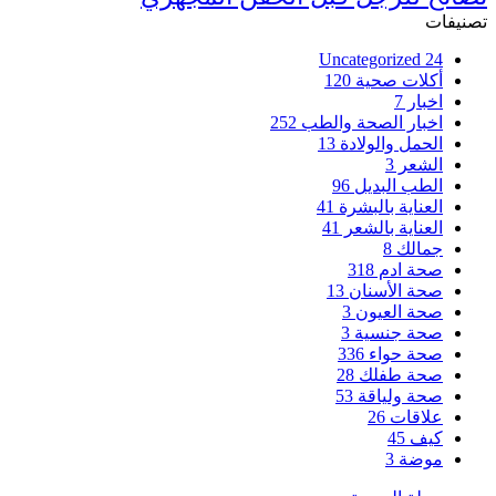
تصنيفات
Uncategorized
24
أكلات صحية
120
اخبار
7
اخبار الصحة والطب
252
الحمل والولادة
13
الشعر
3
الطب البديل
96
العناية بالبشرة
41
العناية بالشعر
41
جمالك
8
صحة ادم
318
صحة الأسنان
13
صحة العيون
3
صحة جنسية
3
صحة حواء
336
صحة طفلك
28
صحة ولياقة
53
علاقات
26
كيف
45
موضة
3