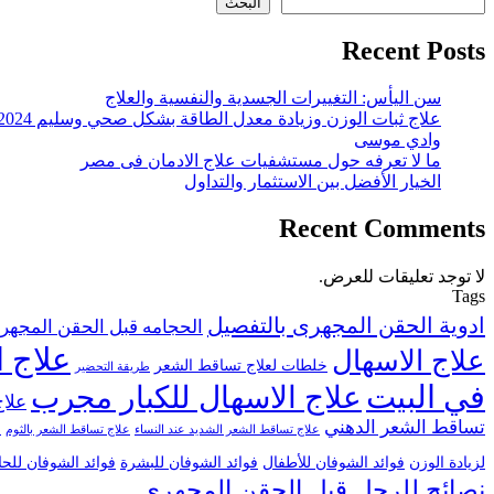
البحث
Recent Posts
سن اليأس: التغييرات الجسدية والنفسية والعلاج
علاج ثبات الوزن وزيادة معدل الطاقة بشكل صحي وسليم 2024
وادي موسى
ما لا تعرفه حول مستشفيات علاج الادمان فى مصر
الخيار الأفضل بين الاستثمار والتداول
Recent Comments
لا توجد تعليقات للعرض.
Tags
ادوية الحقن المجهرى بالتفصيل
الحجامه قبل الحقن المجهر
علاج ا
علاج الاسهال
خلطات لعلاج تساقط الشعر
طريقة التحضير
في البيت
علاج الاسهال للكبار مجرب
علاج
تساقط الشعر الدهني
علاج تساقط الشعر الشديد عند النساء
علاج تساقط الشعر بالثوم
ع
لزيادة الوزن
فوائد الشوفان للأطفال
فوائد الشوفان للبشرة
فوائد الشوفان للح
نصائح للرجل قبل الحقن المجهري