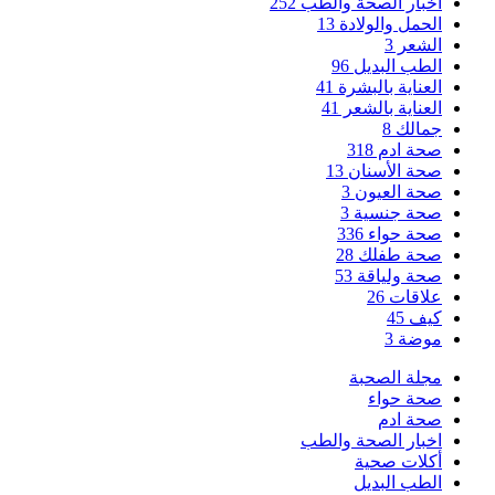
اخبار الصحة والطب
252
الحمل والولادة
13
الشعر
3
الطب البديل
96
العناية بالبشرة
41
العناية بالشعر
41
جمالك
8
صحة ادم
318
صحة الأسنان
13
صحة العيون
3
صحة جنسية
3
صحة حواء
336
صحة طفلك
28
صحة ولياقة
53
علاقات
26
كيف
45
موضة
3
مجلة الصحبة
صحة حواء
صحة ادم
اخبار الصحة والطب
أكلات صحية
الطب البديل