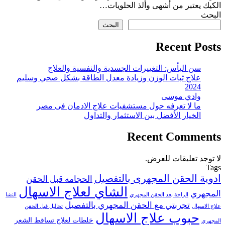
الكيك يعتبر من أشهى وألذ الحلويات…
البحث
البحث
Recent Posts
سن اليأس: التغييرات الجسدية والنفسية والعلاج
علاج ثبات الوزن وزيادة معدل الطاقة بشكل صحي وسليم
2024
وادي موسى
ما لا تعرفه حول مستشفيات علاج الادمان فى مصر
الخيار الأفضل بين الاستثمار والتداول
Recent Comments
لا توجد تعليقات للعرض.
Tags
ادوية الحقن المجهرى بالتفصيل
الحجامه قبل الحقن
الشاي لعلاج الاسهال
المجهري
الراحة بعد الحقن المجهري
النشا
تجربتي مع الحقن المجهري بالتفصيل
علاج الاسهال
تحاليل قبل الحقن
حبوب علاج الاسهال
خلطات لعلاج تساقط الشعر
المجهري