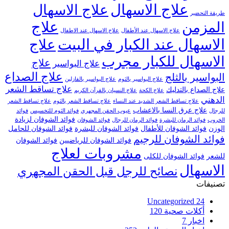
علاج الاسهال
علاج الاسهال
طريقة التحضير
علاج
المزمن
علاج الاسهال عند الأطفال
علاج الاسهال عند الاطفال
الاسهال عند الكبار في البيت
علاج
الاسهال للكبار مجرب
علاج
علاج البواسير
علاج الصداع
البواسير بالثلج
علاج البواسير بالثوم
علاج البواسير بالفازلين
علاج تساقط الشعر
علاج الصداع بالتدليك
علاج الكحة
علاج النسيان بالقرآن الكريم
الدهني
علاج تساقط الشعر الشديد عند النساء
علاج تساقط الشعر بالثوم
علاج تساقط الشعر
علاج عرق النسا بالاعشاب
للرجال
عيوب الحقن المجهري
فوائد الثوم للتخسيس
فوائد
فوائد الشوفان لزيادة
الخروب
فوائد الرمان للبشرة
فوائد الرمان للرجال
فوائد الشوفان
الوزن
فوائد الشوفان للأطفال
فوائد الشوفان للبشرة
فوائد الشوفان للحامل
فوائد الشوفان للرجيم
فوائد الشوفان للرياضيين
فوائد الشوفان
مشروبات لعلاج
للشعر
فوائد الشوفان للكلى
الاسهال
نصائح للرجل قبل الحقن المجهري
تصنيفات
Uncategorized
24
أكلات صحية
120
اخبار
7