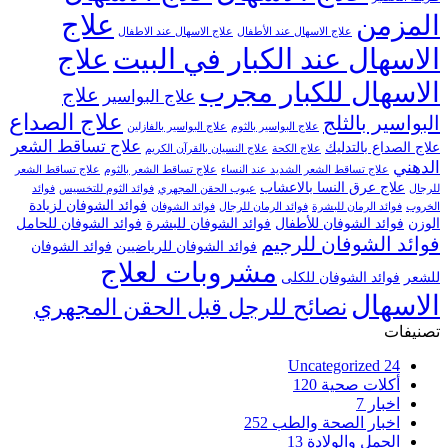
علاج
المزمن
علاج الاسهال عند الأطفال
علاج الاسهال عند الاطفال
الاسهال عند الكبار في البيت
علاج
الاسهال للكبار مجرب
علاج
علاج البواسير
علاج الصداع
البواسير بالثلج
علاج البواسير بالثوم
علاج البواسير بالفازلين
علاج تساقط الشعر
علاج الصداع بالتدليك
علاج الكحة
علاج النسيان بالقرآن الكريم
الدهني
علاج تساقط الشعر الشديد عند النساء
علاج تساقط الشعر بالثوم
علاج تساقط الشعر
علاج عرق النسا بالاعشاب
للرجال
عيوب الحقن المجهري
فوائد الثوم للتخسيس
فوائد
فوائد الشوفان لزيادة
الخروب
فوائد الرمان للبشرة
فوائد الرمان للرجال
فوائد الشوفان
الوزن
فوائد الشوفان للأطفال
فوائد الشوفان للبشرة
فوائد الشوفان للحامل
فوائد الشوفان للرجيم
فوائد الشوفان للرياضيين
فوائد الشوفان
مشروبات لعلاج
للشعر
فوائد الشوفان للكلى
الاسهال
نصائح للرجل قبل الحقن المجهري
تصنيفات
Uncategorized
24
أكلات صحية
120
اخبار
7
اخبار الصحة والطب
252
الحمل والولادة
13