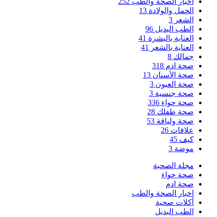
اخبار الصحة والطب
252
الحمل والولادة
13
الشعر
3
الطب البديل
96
العناية بالبشرة
41
العناية بالشعر
41
جمالك
8
صحة ادم
318
صحة الأسنان
13
صحة العيون
3
صحة جنسية
3
صحة حواء
336
صحة طفلك
28
صحة ولياقة
53
علاقات
26
كيف
45
موضة
3
مجلة الصحبة
صحة حواء
صحة ادم
اخبار الصحة والطب
أكلات صحية
الطب البديل