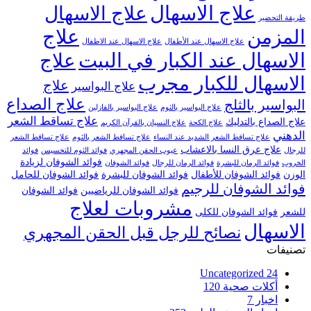
علاج الاسهال
علاج الاسهال
طريقة التحضير
علاج
المزمن
علاج الاسهال عند الأطفال
علاج الاسهال عند الاطفال
الاسهال عند الكبار في البيت
علاج
الاسهال للكبار مجرب
علاج
علاج البواسير
علاج الصداع
البواسير بالثلج
علاج البواسير بالثوم
علاج البواسير بالفازلين
علاج تساقط الشعر
علاج الصداع بالتدليك
علاج الكحة
علاج النسيان بالقرآن الكريم
الدهني
علاج تساقط الشعر الشديد عند النساء
علاج تساقط الشعر بالثوم
علاج تساقط الشعر
علاج عرق النسا بالاعشاب
للرجال
عيوب الحقن المجهري
فوائد الثوم للتخسيس
فوائد
فوائد الشوفان لزيادة
الخروب
فوائد الرمان للبشرة
فوائد الرمان للرجال
فوائد الشوفان
الوزن
فوائد الشوفان للأطفال
فوائد الشوفان للبشرة
فوائد الشوفان للحامل
فوائد الشوفان للرجيم
فوائد الشوفان للرياضيين
فوائد الشوفان
مشروبات لعلاج
للشعر
فوائد الشوفان للكلى
الاسهال
نصائح للرجل قبل الحقن المجهري
تصنيفات
Uncategorized
24
أكلات صحية
120
اخبار
7