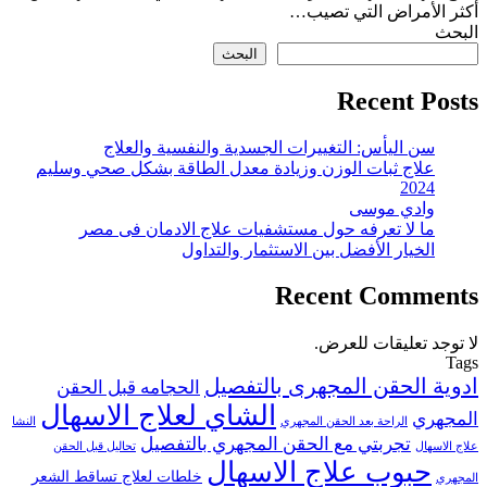
أكثر الأمراض التي تصيب…
البحث
البحث
Recent Posts
سن اليأس: التغييرات الجسدية والنفسية والعلاج
علاج ثبات الوزن وزيادة معدل الطاقة بشكل صحي وسليم
2024
وادي موسى
ما لا تعرفه حول مستشفيات علاج الادمان فى مصر
الخيار الأفضل بين الاستثمار والتداول
Recent Comments
لا توجد تعليقات للعرض.
Tags
ادوية الحقن المجهرى بالتفصيل
الحجامه قبل الحقن
الشاي لعلاج الاسهال
المجهري
الراحة بعد الحقن المجهري
النشا
تجربتي مع الحقن المجهري بالتفصيل
علاج الاسهال
تحاليل قبل الحقن
حبوب علاج الاسهال
خلطات لعلاج تساقط الشعر
المجهري