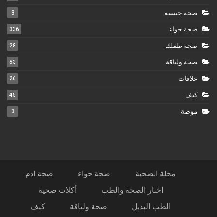
صحة جنسية
3
صحة حواء
336
صحة طفلك
28
صحة ولياقة
53
علاقات
26
كيف
45
موضة
3
مجلة الصحبة
صحة حواء
صحة ادم
اخبار الصحة والطب
أكلات صحية
الطب البديل
صحة ولياقة
كيف