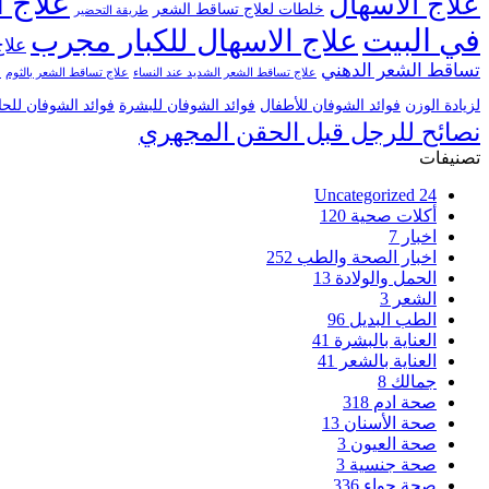
علاج ا
علاج الاسهال
خلطات لعلاج تساقط الشعر
طريقة التحضير
في البيت
علاج الاسهال للكبار مجرب
علاج
تساقط الشعر الدهني
علاج تساقط الشعر الشديد عند النساء
علاج تساقط الشعر بالثوم
ع
لزيادة الوزن
فوائد الشوفان للأطفال
فوائد الشوفان للبشرة
فوائد الشوفان للح
نصائح للرجل قبل الحقن المجهري
تصنيفات
Uncategorized
24
أكلات صحية
120
اخبار
7
اخبار الصحة والطب
252
الحمل والولادة
13
الشعر
3
الطب البديل
96
العناية بالبشرة
41
العناية بالشعر
41
جمالك
8
صحة ادم
318
صحة الأسنان
13
صحة العيون
3
صحة جنسية
3
صحة حواء
336