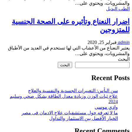
والمشروبات، ويحتوي على…
الطب البديل
اضرار النعناع وتأثيره على الصحة الجنسية
للمتزوجين
admin
فبراير 25, 2020
يعتبر النعناع من الأعشاب التي لها تستخدم في العديد من الأطباق
والمشروبات، ويحتوي على…
البحث
البحث
Recent Posts
سن اليأس: التغييرات الجسدية والنفسية والعلاج
علاج ثبات الوزن وزيادة معدل الطاقة بشكل صحي وسليم
2024
وادي موسى
ما لا تعرفه حول مستشفيات علاج الادمان فى مصر
الخيار الأفضل بين الاستثمار والتداول
Recent Comments