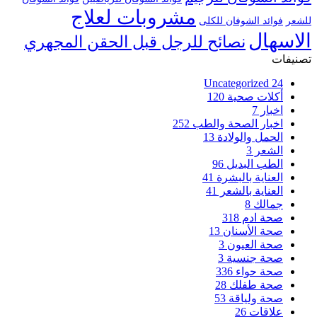
مشروبات لعلاج
للشعر
فوائد الشوفان للكلى
الاسهال
نصائح للرجل قبل الحقن المجهري
تصنيفات
Uncategorized
24
أكلات صحية
120
اخبار
7
اخبار الصحة والطب
252
الحمل والولادة
13
الشعر
3
الطب البديل
96
العناية بالبشرة
41
العناية بالشعر
41
جمالك
8
صحة ادم
318
صحة الأسنان
13
صحة العيون
3
صحة جنسية
3
صحة حواء
336
صحة طفلك
28
صحة ولياقة
53
علاقات
26