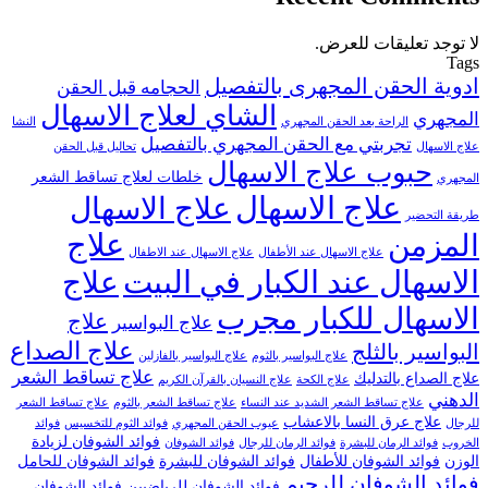
لا توجد تعليقات للعرض.
Tags
ادوية الحقن المجهرى بالتفصيل
الحجامه قبل الحقن
الشاي لعلاج الاسهال
المجهري
الراحة بعد الحقن المجهري
النشا
تجربتي مع الحقن المجهري بالتفصيل
علاج الاسهال
تحاليل قبل الحقن
حبوب علاج الاسهال
خلطات لعلاج تساقط الشعر
المجهري
علاج الاسهال
علاج الاسهال
طريقة التحضير
علاج
المزمن
علاج الاسهال عند الأطفال
علاج الاسهال عند الاطفال
الاسهال عند الكبار في البيت
علاج
الاسهال للكبار مجرب
علاج
علاج البواسير
علاج الصداع
البواسير بالثلج
علاج البواسير بالثوم
علاج البواسير بالفازلين
علاج تساقط الشعر
علاج الصداع بالتدليك
علاج الكحة
علاج النسيان بالقرآن الكريم
الدهني
علاج تساقط الشعر الشديد عند النساء
علاج تساقط الشعر بالثوم
علاج تساقط الشعر
علاج عرق النسا بالاعشاب
للرجال
عيوب الحقن المجهري
فوائد الثوم للتخسيس
فوائد
فوائد الشوفان لزيادة
الخروب
فوائد الرمان للبشرة
فوائد الرمان للرجال
فوائد الشوفان
الوزن
فوائد الشوفان للأطفال
فوائد الشوفان للبشرة
فوائد الشوفان للحامل
فوائد الشوفان للرجيم
فوائد الشوفان للرياضيين
فوائد الشوفان