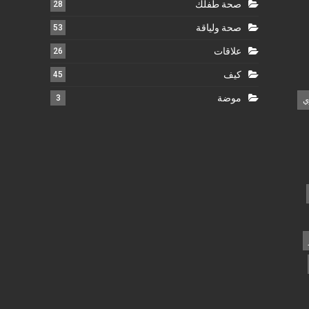
صحة طفلك
28
صحة ولياقة
53
علاقات
26
كيف
45
موضة
3
ي