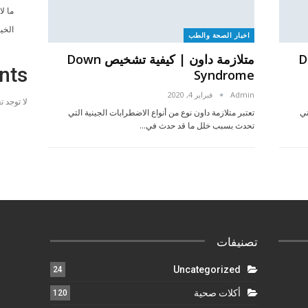
ما ل
الخي
اخبار الصحة والطب
خيص Down
متلازمة داون | كيفية تشخيص Down
nts
Syndrome
Admin
فبراير 4, 2020
لا توجد 
تي
تعتبر متلازمة داون نوع من أنواع الاضطرابات الجينية التي
تحدث بسبب خلل ما قد حدث في…
تصنيفات
Uncategorized
24
أكلات صحية
120