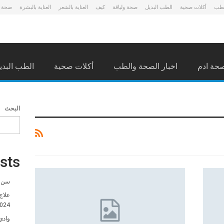
لطب
أكلات صحية
الطب البديل
صحة ولياقة
كيف
العناية بالشعر
العناية بالبشرة
صحة 
حة ادم
اخبار الصحة والطب
أكلات صحية
الطب البدي
البحث
sts
سن ا
علاج
024
وادي