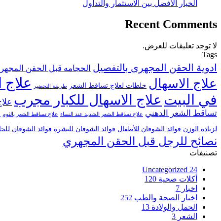
الخيار الأفضل بين الاستثمار والتداول
Recent Comments
لا توجد تعليقات للعرض.
Tags
ادوية الحقن المجهرى بالتفصيل
الحجامه قبل الحقن المجهر
علاج ا
علاج الاسهال
خلطات لعلاج تساقط الشعر
طريقة التحضير
في البيت
علاج الاسهال للكبار مجرب
علاج
تساقط الشعر الدهني
علاج تساقط الشعر الشديد عند النساء
علاج تساقط الشعر بالثوم
ع
لزيادة الوزن
فوائد الشوفان للأطفال
فوائد الشوفان للبشرة
فوائد الشوفان للح
نصائح للرجل قبل الحقن المجهري
تصنيفات
Uncategorized
24
أكلات صحية
120
اخبار
7
اخبار الصحة والطب
252
الحمل والولادة
13
الشعر
3