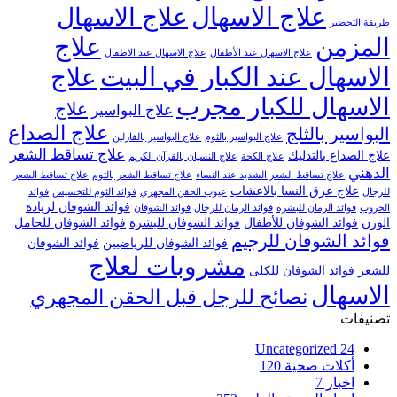
علاج الاسهال
علاج الاسهال
طريقة التحضير
علاج
المزمن
علاج الاسهال عند الأطفال
علاج الاسهال عند الاطفال
الاسهال عند الكبار في البيت
علاج
الاسهال للكبار مجرب
علاج
علاج البواسير
علاج الصداع
البواسير بالثلج
علاج البواسير بالثوم
علاج البواسير بالفازلين
علاج تساقط الشعر
علاج الصداع بالتدليك
علاج الكحة
علاج النسيان بالقرآن الكريم
الدهني
علاج تساقط الشعر الشديد عند النساء
علاج تساقط الشعر بالثوم
علاج تساقط الشعر
علاج عرق النسا بالاعشاب
للرجال
عيوب الحقن المجهري
فوائد الثوم للتخسيس
فوائد
فوائد الشوفان لزيادة
الخروب
فوائد الرمان للبشرة
فوائد الرمان للرجال
فوائد الشوفان
الوزن
فوائد الشوفان للأطفال
فوائد الشوفان للبشرة
فوائد الشوفان للحامل
فوائد الشوفان للرجيم
فوائد الشوفان للرياضيين
فوائد الشوفان
مشروبات لعلاج
للشعر
فوائد الشوفان للكلى
الاسهال
نصائح للرجل قبل الحقن المجهري
تصنيفات
Uncategorized
24
أكلات صحية
120
اخبار
7