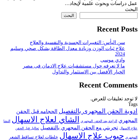
عمل دراسات وبحوث علمية لإيجاد…
البحث
البحث
Recent Posts
سن اليأس: التغييرات الجسدية والنفسية والعلاج
علاج ثبات الوزن وزيادة معدل الطاقة بشكل صحي وسليم
2024
وادي موسى
ما لا تعرفه حول مستشفيات علاج الادمان فى مصر
الخيار الأفضل بين الاستثمار والتداول
Recent Comments
لا توجد تعليقات للعرض.
Tags
ادوية الحقن المجهرى بالتفصيل
الحجامه قبل الحقن
الشاي لعلاج الاسهال
المجهري
الراحة بعد الحقن المجهري
النشا
تجربتي مع الحقن المجهري بالتفصيل
علاج الاسهال
تحاليل قبل الحقن
حبوب علاج الاسهال
خلطات لعلاج تساقط الشعر
المجهري