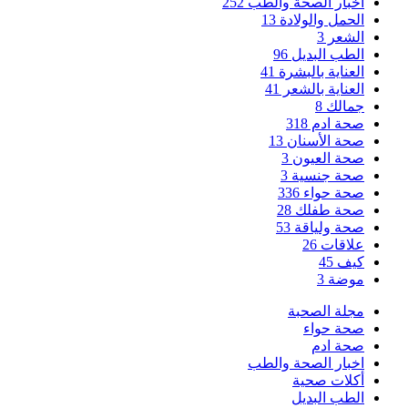
اخبار الصحة والطب
252
الحمل والولادة
13
الشعر
3
الطب البديل
96
العناية بالبشرة
41
العناية بالشعر
41
جمالك
8
صحة ادم
318
صحة الأسنان
13
صحة العيون
3
صحة جنسية
3
صحة حواء
336
صحة طفلك
28
صحة ولياقة
53
علاقات
26
كيف
45
موضة
3
مجلة الصحبة
صحة حواء
صحة ادم
اخبار الصحة والطب
أكلات صحية
الطب البديل