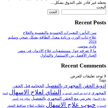
يجعله غير قادر على التذوق بشكل…
البحث
البحث
Recent Posts
سن اليأس: التغييرات الجسدية والنفسية والعلاج
علاج ثبات الوزن وزيادة معدل الطاقة بشكل صحي وسليم
2024
وادي موسى
ما لا تعرفه حول مستشفيات علاج الادمان فى مصر
الخيار الأفضل بين الاستثمار والتداول
Recent Comments
لا توجد تعليقات للعرض.
Tags
ادوية الحقن المجهرى بالتفصيل
الحجامه قبل الحقن
الشاي لعلاج الاسهال
المجهري
الراحة بعد الحقن المجهري
النشا
تجربتي مع الحقن المجهري بالتفصيل
علاج الاسهال
تحاليل قبل الحقن
حبوب علاج الاسهال
خلطات لعلاج تساقط الشعر
المجهري