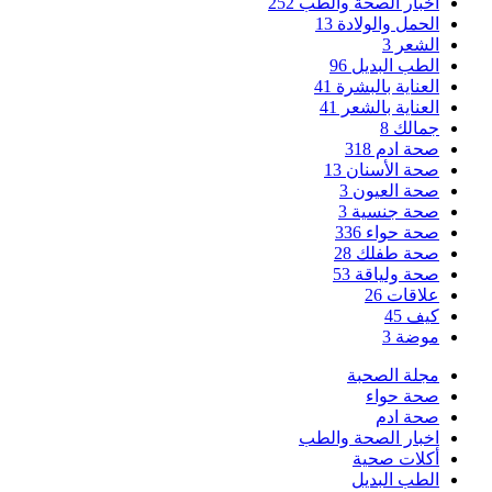
اخبار الصحة والطب
252
الحمل والولادة
13
الشعر
3
الطب البديل
96
العناية بالبشرة
41
العناية بالشعر
41
جمالك
8
صحة ادم
318
صحة الأسنان
13
صحة العيون
3
صحة جنسية
3
صحة حواء
336
صحة طفلك
28
صحة ولياقة
53
علاقات
26
كيف
45
موضة
3
مجلة الصحبة
صحة حواء
صحة ادم
اخبار الصحة والطب
أكلات صحية
الطب البديل