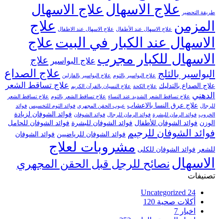
علاج الاسهال
علاج الاسهال
طريقة التحضير
علاج
المزمن
علاج الاسهال عند الأطفال
علاج الاسهال عند الاطفال
الاسهال عند الكبار في البيت
علاج
الاسهال للكبار مجرب
علاج
علاج البواسير
علاج الصداع
البواسير بالثلج
علاج البواسير بالثوم
علاج البواسير بالفازلين
علاج تساقط الشعر
علاج الصداع بالتدليك
علاج الكحة
علاج النسيان بالقرآن الكريم
الدهني
علاج تساقط الشعر الشديد عند النساء
علاج تساقط الشعر بالثوم
علاج تساقط الشعر
علاج عرق النسا بالاعشاب
للرجال
عيوب الحقن المجهري
فوائد الثوم للتخسيس
فوائد
فوائد الشوفان لزيادة
الخروب
فوائد الرمان للبشرة
فوائد الرمان للرجال
فوائد الشوفان
الوزن
فوائد الشوفان للأطفال
فوائد الشوفان للبشرة
فوائد الشوفان للحامل
فوائد الشوفان للرجيم
فوائد الشوفان للرياضيين
فوائد الشوفان
مشروبات لعلاج
للشعر
فوائد الشوفان للكلى
الاسهال
نصائح للرجل قبل الحقن المجهري
تصنيفات
Uncategorized
24
أكلات صحية
120
اخبار
7