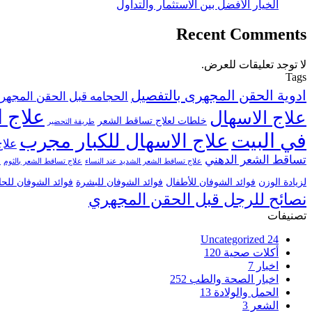
الخيار الأفضل بين الاستثمار والتداول
Recent Comments
لا توجد تعليقات للعرض.
Tags
ادوية الحقن المجهرى بالتفصيل
الحجامه قبل الحقن المجهر
علاج ا
علاج الاسهال
خلطات لعلاج تساقط الشعر
طريقة التحضير
في البيت
علاج الاسهال للكبار مجرب
علاج
تساقط الشعر الدهني
علاج تساقط الشعر الشديد عند النساء
علاج تساقط الشعر بالثوم
ع
لزيادة الوزن
فوائد الشوفان للأطفال
فوائد الشوفان للبشرة
فوائد الشوفان للح
نصائح للرجل قبل الحقن المجهري
تصنيفات
Uncategorized
24
أكلات صحية
120
اخبار
7
اخبار الصحة والطب
252
الحمل والولادة
13
الشعر
3