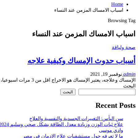
Home
اسباب الامساك المزمن عند النساء
Browsing Tag
اسباب الامساك المزمن عند النساء
صحة ولياقة
أسباب حدوث الإمساك وكيفية علاجه
admin
نوفمبر 19, 2021
الإمساك وعلاجه، يعتبر الإمساك هو الاخراج اقل من 3 مرات اسبوعيا، اما الامساك المزمن هو ذلك…
البحث
البحث
Recent Posts
سن اليأس: التغييرات الجسدية والنفسية والعلاج
علاج ثبات الوزن وزيادة معدل الطاقة بشكل صحي وسليم 2024
وادي موسى
ما لا تعرفه حول مستشفيات علاج الادمان فى مصر