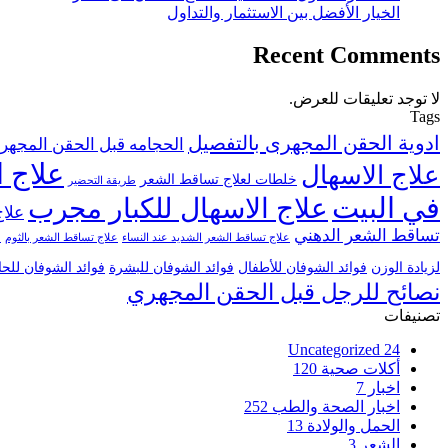
الخيار الأفضل بين الاستثمار والتداول
Recent Comments
لا توجد تعليقات للعرض.
Tags
ادوية الحقن المجهرى بالتفصيل
الحجامه قبل الحقن المجهر
علاج ا
علاج الاسهال
خلطات لعلاج تساقط الشعر
طريقة التحضير
في البيت
علاج الاسهال للكبار مجرب
علاج
تساقط الشعر الدهني
علاج تساقط الشعر الشديد عند النساء
علاج تساقط الشعر بالثوم
ع
لزيادة الوزن
فوائد الشوفان للأطفال
فوائد الشوفان للبشرة
فوائد الشوفان للح
نصائح للرجل قبل الحقن المجهري
تصنيفات
Uncategorized
24
أكلات صحية
120
اخبار
7
اخبار الصحة والطب
252
الحمل والولادة
13
الشعر
3