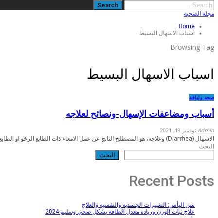
مجلة الصحبة
Home
اسباب الاسهال البسيط
Browsing Tag
اسباب الاسهال البسيط
صحة ولياقة
أسباب ومضاعفات الإسهال-ونصائح لعلاجه
Admin
نوفمبر 19, 2021
الاسهال (Diarrhea) وعلاجه، هو المصطلح الناتج عن عمل الامعاء ذات الطابع الرخو او الطابع…
البحث
البحث
Recent Posts
سن اليأس: التغييرات الجسدية والنفسية والعلاج
علاج ثبات الوزن وزيادة معدل الطاقة بشكل صحي وسليم 2024