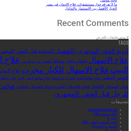
وادي موسى
ما لا تعرفه حول مستشفيات علاج الادمان فى مصر
الخيار الأفضل بين الاستثمار والتداول
Recent Comments
لا توجد تعليقات للعرض.
TAGS
ادوية الحقن المجهرى بالتفصيل
الحجامه قبل الحقن المجهر
علاج ا
علاج الاسهال
خلطات لعلاج تساقط الشعر
طريقة التحضير
البيت
علاج الاسهال للكبار مجرب
علاج البواس
الشعر الدهني
علاج تساقط الشعر الشديد عند النساء
علاج تساقط الشعر بالثوم
علاج تساقط ا
فوائد 
فوائد الشوفان للأطفال
فوائد الشوفان للبشرة
فوائد الشوفان للحامل
للرجل قبل الحقن المجهري
تصنيفات
Uncategorized
24
أكلات صحية
120
اخبار
7
اخبار الصحة والطب
252
الحمل والولادة
13
الشعر
3