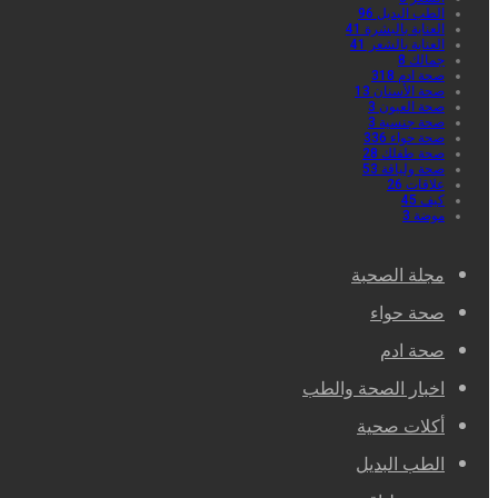
الطب البديل
96
العناية بالبشرة
41
العناية بالشعر
41
جمالك
8
صحة ادم
318
صحة الأسنان
13
صحة العيون
3
صحة جنسية
3
صحة حواء
336
صحة طفلك
28
صحة ولياقة
53
علاقات
26
كيف
45
موضة
3
مجلة الصحبة
صحة حواء
صحة ادم
اخبار الصحة والطب
أكلات صحية
الطب البديل