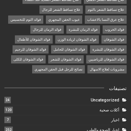
علاج تساقط الشعر بالثوم
علاج تساقط الشعر للرجال
علاج عرق النسا بالاعشاب
عيوب الحقن المجهري
فوائد الثوم للتخسيس
فوائد الخروب
فوائد الرمان للبشرة
فوائد الرمان للرجال
فوائد الشوفان
فوائد الشوفان لزيادة الوزن
فوائد الشوفان للأطفال
فوائد الشوفان للبشرة
فوائد الشوفان للحامل
فوائد الشوفان للرجيم
فوائد الشوفان للرياضيين
فوائد الشوفان للشعر
فوائد الشوفان للكلى
مشروبات لعلاج الاسهال
نصائح للرجل قبل الحقن المجهري
تصنيفات
Uncategorized
24
أكلات صحية
120
اخبار
7
اخبار الصحة والطب
252