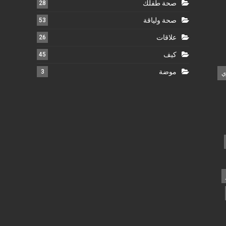
صحة طفلك
28
صحة ولياقة
53
علاقات
26
كيف
45
موضة
3
ي