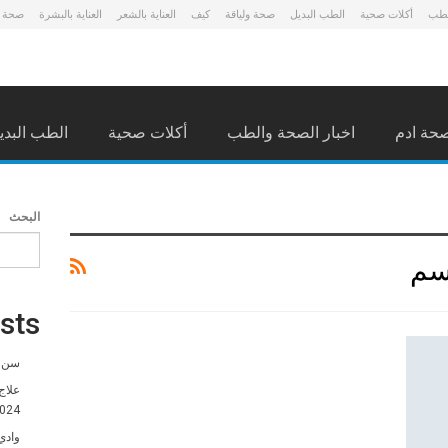
لطب
أكلات صحية
الطب البديل
صحة ولياقة
كيف
العناية بالشعر
العناية بالبشرة
صحة 
حة ادم
اخبار الصحة والطب
أكلات صحية
الطب البدي
البحث
دسم
sts
سن ا
علاج
024
وادي