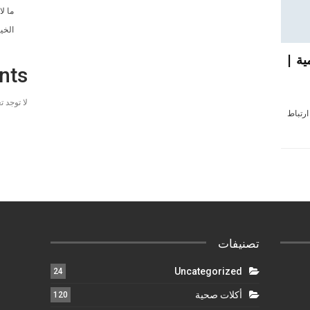
ما ل
الخي
ية |
nts
لا توجد 
ارتباط
تصنيفات
Uncategorized
24
أكلات صحية
120