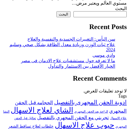
مستوي العالم ويعتبر مرض…
البحث
البحث
Recent Posts
سن اليأس: التغييرات الجسدية والنفسية والعلاج
علاج ثبات الوزن وزيادة معدل الطاقة بشكل صحي وسليم
2024
وادي موسى
ما لا تعرفه حول مستشفيات علاج الادمان فى مصر
الخيار الأفضل بين الاستثمار والتداول
Recent Comments
لا توجد تعليقات للعرض.
Tags
ادوية الحقن المجهرى بالتفصيل
الحجامه قبل الحقن
الشاي لعلاج الاسهال
المجهري
الراحة بعد الحقن المجهري
النشا
تجربتي مع الحقن المجهري بالتفصيل
علاج الاسهال
تحاليل قبل الحقن
حبوب علاج الاسهال
خلطات لعلاج تساقط الشعر
المجهري