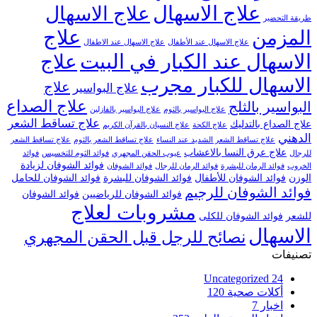
علاج الاسهال
علاج الاسهال
طريقة التحضير
علاج
المزمن
علاج الاسهال عند الأطفال
علاج الاسهال عند الاطفال
الاسهال عند الكبار في البيت
علاج
الاسهال للكبار مجرب
علاج
علاج البواسير
علاج الصداع
البواسير بالثلج
علاج البواسير بالثوم
علاج البواسير بالفازلين
علاج تساقط الشعر
علاج الصداع بالتدليك
علاج الكحة
علاج النسيان بالقرآن الكريم
الدهني
علاج تساقط الشعر الشديد عند النساء
علاج تساقط الشعر بالثوم
علاج تساقط الشعر
علاج عرق النسا بالاعشاب
للرجال
عيوب الحقن المجهري
فوائد الثوم للتخسيس
فوائد
فوائد الشوفان لزيادة
الخروب
فوائد الرمان للبشرة
فوائد الرمان للرجال
فوائد الشوفان
الوزن
فوائد الشوفان للأطفال
فوائد الشوفان للبشرة
فوائد الشوفان للحامل
فوائد الشوفان للرجيم
فوائد الشوفان للرياضيين
فوائد الشوفان
مشروبات لعلاج
للشعر
فوائد الشوفان للكلى
الاسهال
نصائح للرجل قبل الحقن المجهري
تصنيفات
Uncategorized
24
أكلات صحية
120
اخبار
7