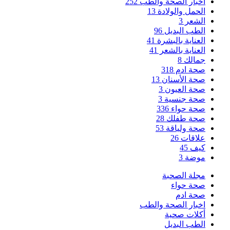
اخبار الصحة والطب
252
الحمل والولادة
13
الشعر
3
الطب البديل
96
العناية بالبشرة
41
العناية بالشعر
41
جمالك
8
صحة ادم
318
صحة الأسنان
13
صحة العيون
3
صحة جنسية
3
صحة حواء
336
صحة طفلك
28
صحة ولياقة
53
علاقات
26
كيف
45
موضة
3
مجلة الصحبة
صحة حواء
صحة ادم
اخبار الصحة والطب
أكلات صحية
الطب البديل