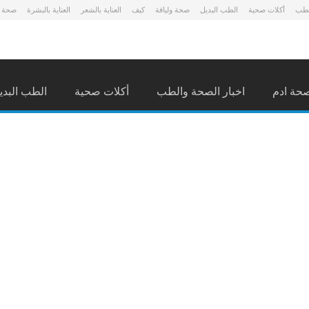
لطب
أكلات صحية
الطب البديل
صحة ولياقة
كيف
العناية بالشعر
العناية بالبشرة
صحة 
حة ادم
اخبار الصحة والطب
أكلات صحية
الطب البدي