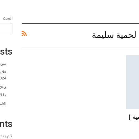
البحث
لحمية سليمة
sts
سن ا
علاج
024
وادي
ما ل
الخي
ية |
nts
لا توجد 