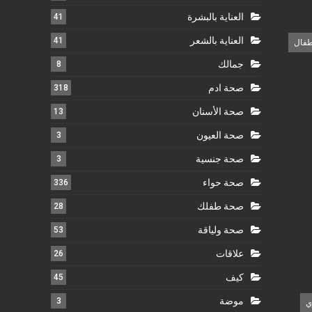
العناية بالبشرة
41
العناية بالشعر
41
طفال
جمالك
8
صحة ادم
318
صحة الأسنان
13
صحة العيون
3
صحة جنسية
3
صحة حواء
336
صحة طفلك
28
صحة ولياقة
53
علاقات
26
كيف
45
موضة
3
ي