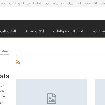
لطب
أكلات صحية
الطب البديل
صحة ولياقة
كيف
العناية بالشعر
العناية بالبشرة
صحة 
حة ادم
اخبار الصحة والطب
أكلات صحية
الطب البدي
البحث
sts
سن ا
علاج
024
وادي