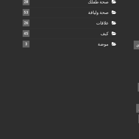
صحة طفلك
28
صحة ولياقة
53
علاقات
26
كيف
45
موضة
3
ي