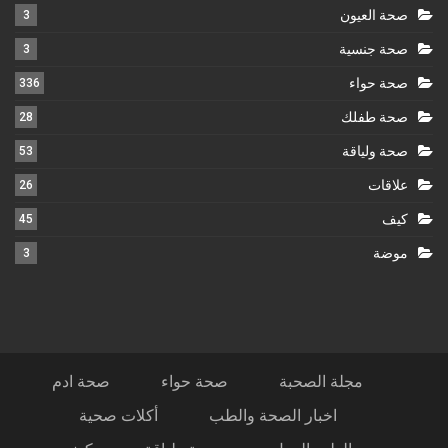
صحة العيون
3
صحة جنسية
3
صحة حواء
336
صحة طفلك
28
صحة ولياقة
53
علاقات
26
كيف
45
موضة
3
مجلة الصحبة
صحة حواء
صحة ادم
اخبار الصحة والطب
أكلات صحية
الطب البديل
صحة ولياقة
كيف