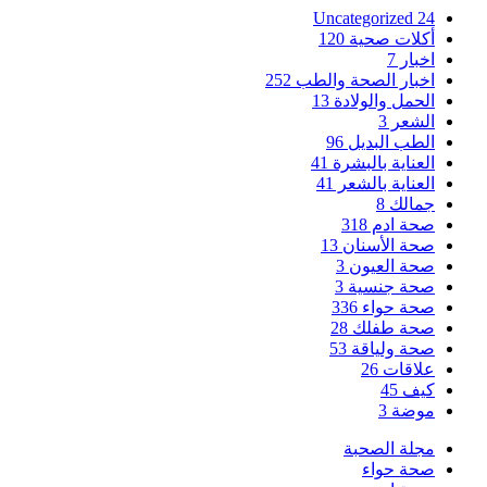
Uncategorized
24
أكلات صحية
120
اخبار
7
اخبار الصحة والطب
252
الحمل والولادة
13
الشعر
3
الطب البديل
96
العناية بالبشرة
41
العناية بالشعر
41
جمالك
8
صحة ادم
318
صحة الأسنان
13
صحة العيون
3
صحة جنسية
3
صحة حواء
336
صحة طفلك
28
صحة ولياقة
53
علاقات
26
كيف
45
موضة
3
مجلة الصحبة
صحة حواء