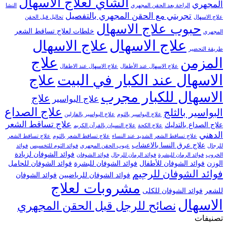
الشاي لعلاج الاسهال
المجهري
الراحة بعد الحقن المجهري
النشا
تجربتي مع الحقن المجهري بالتفصيل
علاج الاسهال
تحاليل قبل الحقن
حبوب علاج الاسهال
خلطات لعلاج تساقط الشعر
المجهري
علاج الاسهال
علاج الاسهال
طريقة التحضير
علاج
المزمن
علاج الاسهال عند الأطفال
علاج الاسهال عند الاطفال
الاسهال عند الكبار في البيت
علاج
الاسهال للكبار مجرب
علاج
علاج البواسير
علاج الصداع
البواسير بالثلج
علاج البواسير بالثوم
علاج البواسير بالفازلين
علاج تساقط الشعر
علاج الصداع بالتدليك
علاج الكحة
علاج النسيان بالقرآن الكريم
الدهني
علاج تساقط الشعر الشديد عند النساء
علاج تساقط الشعر بالثوم
علاج تساقط الشعر
علاج عرق النسا بالاعشاب
للرجال
عيوب الحقن المجهري
فوائد الثوم للتخسيس
فوائد
فوائد الشوفان لزيادة
الخروب
فوائد الرمان للبشرة
فوائد الرمان للرجال
فوائد الشوفان
الوزن
فوائد الشوفان للأطفال
فوائد الشوفان للبشرة
فوائد الشوفان للحامل
فوائد الشوفان للرجيم
فوائد الشوفان للرياضيين
فوائد الشوفان
مشروبات لعلاج
للشعر
فوائد الشوفان للكلى
الاسهال
نصائح للرجل قبل الحقن المجهري
تصنيفات