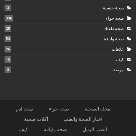
صحة جنسية
3
صحة حواء
336
صحة طفلك
28
صحة ولياقة
53
علاقات
26
كيف
45
موضة
3
مجلة الصحبة
صحة حواء
صحة ادم
اخبار الصحة والطب
أكلات صحية
الطب البديل
صحة ولياقة
كيف