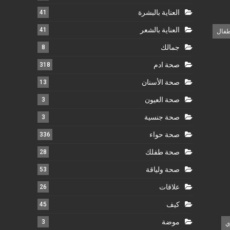
العناية بالبشرة
41
العناية بالشعر
41
طفال
جمالك
8
صحة ادم
318
صحة الأسنان
13
صحة العيون
3
صحة جنسية
3
صحة حواء
336
صحة طفلك
28
صحة ولياقة
53
علاقات
26
كيف
45
موضة
3
ي