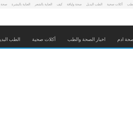
لطب
أكلات صحية
الطب البديل
صحة ولياقة
كيف
العناية بالشعر
العناية بالبشرة
صحة 
حة ادم
اخبار الصحة والطب
أكلات صحية
الطب البدي