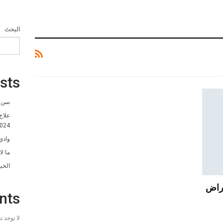
البحث
sts
سن ا
علاج
024
وادي
ما ل
الخي
راض
nts
لا توجد 