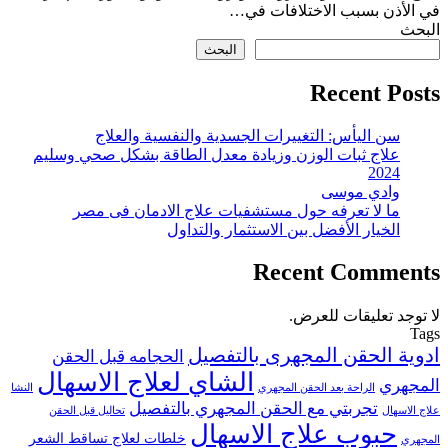
في الأذن بسبب الاختلافات في…
البحث
البحث
Recent Posts
سن اليأس: التغييرات الجسدية والنفسية والعلاج
علاج ثبات الوزن وزيادة معدل الطاقة بشكل صحي وسليم
2024
وادي موسى
ما لا تعرفه حول مستشفيات علاج الادمان فى مصر
الخيار الأفضل بين الاستثمار والتداول
Recent Comments
لا توجد تعليقات للعرض.
Tags
ادوية الحقن المجهرى بالتفصيل
الحجامه قبل الحقن
الشاي لعلاج الاسهال
المجهري
الراحة بعد الحقن المجهري
النشا
تجربتي مع الحقن المجهري بالتفصيل
علاج الاسهال
تحاليل قبل الحقن
حبوب علاج الاسهال
خلطات لعلاج تساقط الشعر
المجهري