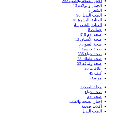
اخبار الصحة والطب
252
الحمل والولادة
13
الشعر
3
الطب البديل
96
العناية بالبشرة
41
العناية بالشعر
41
جمالك
8
صحة ادم
318
صحة الأسنان
13
صحة العيون
3
صحة جنسية
3
صحة حواء
336
صحة طفلك
28
صحة ولياقة
53
علاقات
26
كيف
45
موضة
3
مجلة الصحبة
صحة حواء
صحة ادم
اخبار الصحة والطب
أكلات صحية
الطب البديل