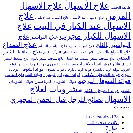
علاج الاسهال
علاج الاسهال
طريقة التحضير
علاج
المزمن
علاج الاسهال عند الأطفال
علاج الاسهال عند الاطفال
الاسهال عند الكبار في البيت
علاج
الاسهال للكبار مجرب
علاج
علاج البواسير
علاج الصداع
البواسير بالثلج
علاج البواسير بالثوم
علاج البواسير بالفازلين
علاج تساقط الشعر
علاج الصداع بالتدليك
علاج الكحة
علاج النسيان بالقرآن الكريم
الدهني
علاج تساقط الشعر الشديد عند النساء
علاج تساقط الشعر بالثوم
علاج تساقط الشعر
علاج عرق النسا بالاعشاب
للرجال
عيوب الحقن المجهري
فوائد الثوم للتخسيس
فوائد
فوائد الشوفان لزيادة
الخروب
فوائد الرمان للبشرة
فوائد الرمان للرجال
فوائد الشوفان
الوزن
فوائد الشوفان للأطفال
فوائد الشوفان للبشرة
فوائد الشوفان للحامل
فوائد الشوفان للرجيم
فوائد الشوفان للرياضيين
فوائد الشوفان
مشروبات لعلاج
للشعر
فوائد الشوفان للكلى
الاسهال
نصائح للرجل قبل الحقن المجهري
تصنيفات
Uncategorized
24
أكلات صحية
120
اخبار
7