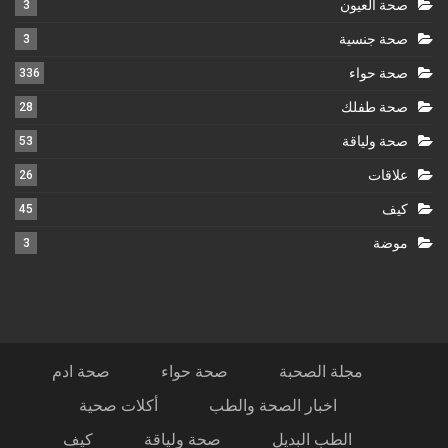
صحة العيون
3
صحة جنسية
3
صحة حواء
336
صحة طفلك
28
صحة ولياقة
53
علاقات
26
كيف
45
موضة
3
مجلة الصحبة
صحة حواء
صحة ادم
اخبار الصحة والطب
أكلات صحية
الطب البديل
صحة ولياقة
كيف