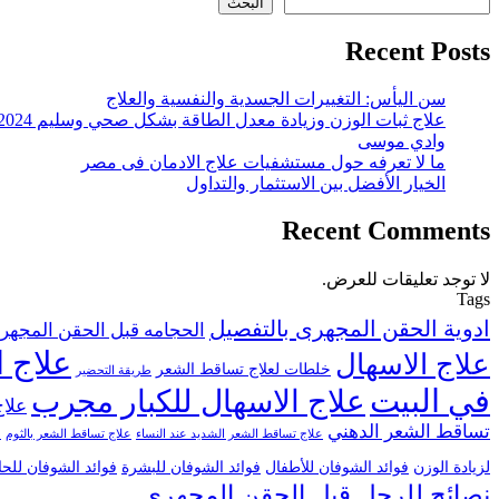
البحث
Recent Posts
سن اليأس: التغييرات الجسدية والنفسية والعلاج
علاج ثبات الوزن وزيادة معدل الطاقة بشكل صحي وسليم 2024
وادي موسى
ما لا تعرفه حول مستشفيات علاج الادمان فى مصر
الخيار الأفضل بين الاستثمار والتداول
Recent Comments
لا توجد تعليقات للعرض.
Tags
ادوية الحقن المجهرى بالتفصيل
الحجامه قبل الحقن المجهر
علاج ا
علاج الاسهال
خلطات لعلاج تساقط الشعر
طريقة التحضير
في البيت
علاج الاسهال للكبار مجرب
علاج
تساقط الشعر الدهني
علاج تساقط الشعر الشديد عند النساء
علاج تساقط الشعر بالثوم
ع
لزيادة الوزن
فوائد الشوفان للأطفال
فوائد الشوفان للبشرة
فوائد الشوفان للح
نصائح للرجل قبل الحقن المجهري