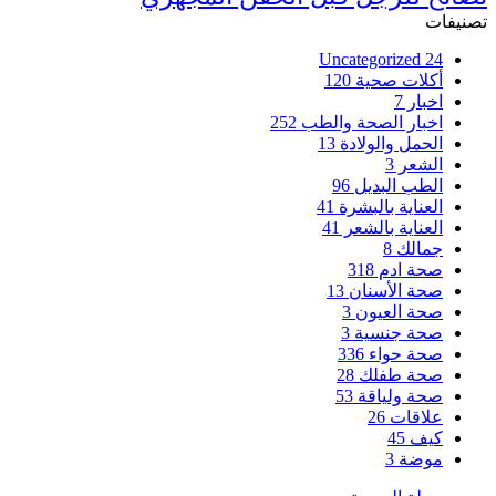
تصنيفات
Uncategorized
24
أكلات صحية
120
اخبار
7
اخبار الصحة والطب
252
الحمل والولادة
13
الشعر
3
الطب البديل
96
العناية بالبشرة
41
العناية بالشعر
41
جمالك
8
صحة ادم
318
صحة الأسنان
13
صحة العيون
3
صحة جنسية
3
صحة حواء
336
صحة طفلك
28
صحة ولياقة
53
علاقات
26
كيف
45
موضة
3