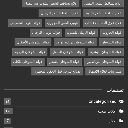
علاج تساقط الشعر الدهني
علاج تساقط الشعر الشديد عند النساء
علاج تساقط الشعر بالثوم
علاج تساقط الشعر للرجال
علاج عرق النسا بالاعشاب
عيوب الحقن المجهري
فوائد الثوم للتخسيس
فوائد الخروب
فوائد الرمان للبشرة
فوائد الرمان للرجال
فوائد الشوفان
فوائد الشوفان لزيادة الوزن
فوائد الشوفان للأطفال
فوائد الشوفان للبشرة
فوائد الشوفان للحامل
فوائد الشوفان للرجيم
فوائد الشوفان للرياضيين
فوائد الشوفان للشعر
فوائد الشوفان للكلى
مشروبات لعلاج الاسهال
نصائح للرجل قبل الحقن المجهري
تصنيفات
Uncategorized
24
أكلات صحية
120
اخبار
7