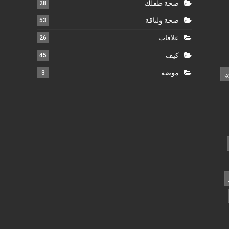
صحة طفلك
28
صحة ولياقة
53
علاقات
26
كيف
45
موضة
3
ي