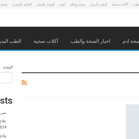
لطب
أكلات صحية
الطب البديل
صحة ولياقة
كيف
العناية بالشعر
العناية بالبشرة
صحة 
حة ادم
اخبار الصحة والطب
أكلات صحية
الطب البدي
البحث
sts
سن ا
علاج
024
وادي