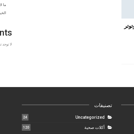
ما ل
الخي
توتر
nts
لا توجد 
تصنيفات
Uncategorized
24
أكلات صحية
120