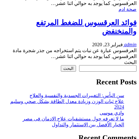
العرقسوس, كما يوجد به حوالي اثنا عشر…
صحة ادم
فوائد العرقسوس للضغط المرتفع
والمنخنفض
admin
فبراير 23, 2020
العرقسوس عبارة عن نبات يتم استخراجه من جذر شجرة مادة
العرقسوس, كما يوجد به حوالي اثنا عشر…
البحث
البحث
Recent Posts
سن اليأس: التغييرات الجسدية والنفسية والعلاج
علاج ثبات الوزن وزيادة معدل الطاقة بشكل صحي وسليم
2024
وادي موسى
ما لا تعرفه حول مستشفيات علاج الادمان فى مصر
الخيار الأفضل بين الاستثمار والتداول
Recent Comments