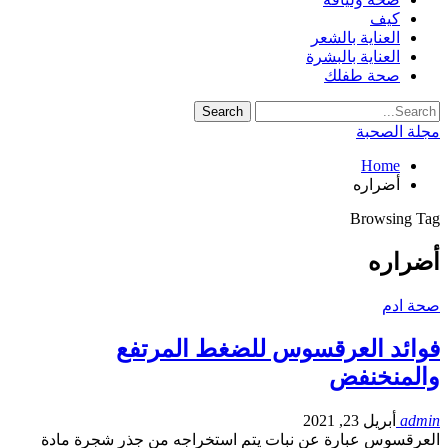
كيف
العناية بالشعر
العناية بالبشرة
صحة طفلك
مجلة الصحبة
Home
أضراره
Browsing Tag
أضراره
صحة ادم
فوائد العرقسوس للضغط المرتفع
والمنخنفض
admin
أبريل 23, 2021
العرقسوس عبارة عن نبات يتم استخراجه من جذر شجرة مادة