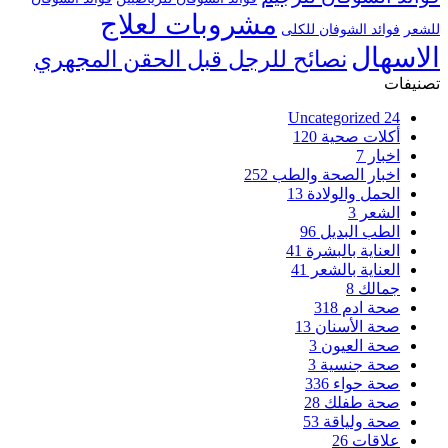
مشروبات لعلاج
للشعر
فوائد الشوفان للكلى
الاسهال
نصائح للرجل قبل الحقن المجهري
تصنيفات
Uncategorized
24
أكلات صحية
120
اخبار
7
اخبار الصحة والطب
252
الحمل والولادة
13
الشعر
3
الطب البديل
96
العناية بالبشرة
41
العناية بالشعر
41
جمالك
8
صحة ادم
318
صحة الأسنان
13
صحة العيون
3
صحة جنسية
3
صحة حواء
336
صحة طفلك
28
صحة ولياقة
53
علاقات
26