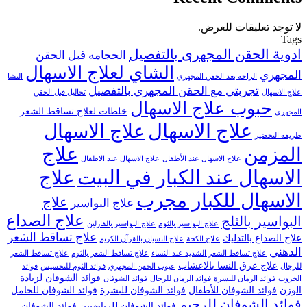
لا توجد تعليقات للعرض.
Tags
ادوية الحقن المجهرى بالتفصيل
الحجامه قبل الحقن
الشاي لعلاج الاسهال
المجهري
الراحة بعد الحقن المجهري
النشا
تجربتي مع الحقن المجهري بالتفصيل
علاج الاسهال
تحاليل قبل الحقن
حبوب علاج الاسهال
خلطات لعلاج تساقط الشعر
المجهري
علاج الاسهال
علاج الاسهال
طريقة التحضير
علاج
المزمن
علاج الاسهال عند الأطفال
علاج الاسهال عند الاطفال
الاسهال عند الكبار في البيت
علاج
الاسهال للكبار مجرب
علاج
علاج البواسير
علاج الصداع
البواسير بالثلج
علاج البواسير بالثوم
علاج البواسير بالفازلين
علاج تساقط الشعر
علاج الصداع بالتدليك
علاج الكحة
علاج النسيان بالقرآن الكريم
الدهني
علاج تساقط الشعر الشديد عند النساء
علاج تساقط الشعر بالثوم
علاج تساقط الشعر
علاج عرق النسا بالاعشاب
للرجال
عيوب الحقن المجهري
فوائد الثوم للتخسيس
فوائد
فوائد الشوفان لزيادة
الخروب
فوائد الرمان للبشرة
فوائد الرمان للرجال
فوائد الشوفان
الوزن
فوائد الشوفان للأطفال
فوائد الشوفان للبشرة
فوائد الشوفان للحامل
فوائد الشوفان للرجيم
فوائد الشوفان للرياضيين
فوائد الشوفان