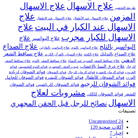
علاج الاسهال
علاج الاسهال
طريقة التحضير
علاج
المزمن
علاج الاسهال عند الأطفال
علاج الاسهال عند الاطفال
الاسهال عند الكبار في البيت
علاج
الاسهال للكبار مجرب
علاج
علاج البواسير
علاج الصداع
البواسير بالثلج
علاج البواسير بالثوم
علاج البواسير بالفازلين
علاج تساقط الشعر
علاج الصداع بالتدليك
علاج الكحة
علاج النسيان بالقرآن الكريم
الدهني
علاج تساقط الشعر الشديد عند النساء
علاج تساقط الشعر بالثوم
علاج تساقط الشعر
علاج عرق النسا بالاعشاب
للرجال
عيوب الحقن المجهري
فوائد الثوم للتخسيس
فوائد
فوائد الشوفان لزيادة
الخروب
فوائد الرمان للبشرة
فوائد الرمان للرجال
فوائد الشوفان
الوزن
فوائد الشوفان للأطفال
فوائد الشوفان للبشرة
فوائد الشوفان للحامل
فوائد الشوفان للرجيم
فوائد الشوفان للرياضيين
فوائد الشوفان
مشروبات لعلاج
للشعر
فوائد الشوفان للكلى
الاسهال
نصائح للرجل قبل الحقن المجهري
تصنيفات
Uncategorized
24
أكلات صحية
120
اخبار
7