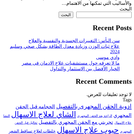
والأساليب التي تمكنها من الاهتمام…
البحث
البحث
Recent Posts
سن اليأس: التغييرات الجسدية والنفسية والعلاج
علاج ثبات الوزن وزيادة معدل الطاقة بشكل صحي وسليم
2024
وادي موسى
ما لا تعرفه حول مستشفيات علاج الادمان فى مصر
الخيار الأفضل بين الاستثمار والتداول
Recent Comments
لا توجد تعليقات للعرض.
Tags
ادوية الحقن المجهرى بالتفصيل
الحجامه قبل الحقن
الشاي لعلاج الاسهال
المجهري
الراحة بعد الحقن المجهري
النشا
تجربتي مع الحقن المجهري بالتفصيل
علاج الاسهال
تحاليل قبل الحقن
حبوب علاج الاسهال
خلطات لعلاج تساقط الشعر
المجهري