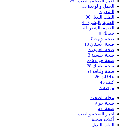
اخبار الصحة والطب
252
الحمل والولادة
13
الشعر
3
الطب البديل
96
العناية بالبشرة
41
العناية بالشعر
41
جمالك
8
صحة ادم
318
صحة الأسنان
13
صحة العيون
3
صحة جنسية
3
صحة حواء
336
صحة طفلك
28
صحة ولياقة
53
علاقات
26
كيف
45
موضة
3
مجلة الصحبة
صحة حواء
صحة ادم
اخبار الصحة والطب
أكلات صحية
الطب البديل