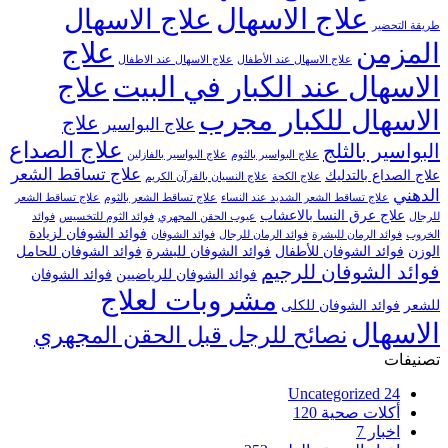
علاج الاسهال
علاج الاسهال
طريقة التحضير
علاج
المزمن
علاج الاسهال عند الأطفال
علاج الاسهال عند الاطفال
الاسهال عند الكبار في البيت
علاج
الاسهال للكبار مجرب
علاج
علاج البواسير
علاج الصداع
البواسير بالثلج
علاج البواسير بالثوم
علاج البواسير بالفازلين
علاج تساقط الشعر
علاج الصداع بالتدليك
علاج الكحة
علاج النسيان بالقرآن الكريم
الدهني
علاج تساقط الشعر الشديد عند النساء
علاج تساقط الشعر بالثوم
علاج تساقط الشعر
علاج عرق النسا بالاعشاب
للرجال
عيوب الحقن المجهري
فوائد الثوم للتخسيس
فوائد
فوائد الشوفان لزيادة
الخروب
فوائد الرمان للبشرة
فوائد الرمان للرجال
فوائد الشوفان
الوزن
فوائد الشوفان للأطفال
فوائد الشوفان للبشرة
فوائد الشوفان للحامل
فوائد الشوفان للرجيم
فوائد الشوفان للرياضيين
فوائد الشوفان
مشروبات لعلاج
للشعر
فوائد الشوفان للكلى
الاسهال
نصائح للرجل قبل الحقن المجهري
تصنيفات
Uncategorized
24
أكلات صحية
120
اخبار
7