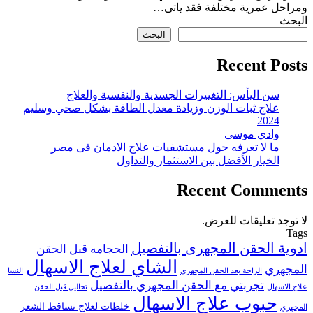
ومراحل عمرية مختلفة فقد ياتى…
البحث
البحث
Recent Posts
سن اليأس: التغييرات الجسدية والنفسية والعلاج
علاج ثبات الوزن وزيادة معدل الطاقة بشكل صحي وسليم
2024
وادي موسى
ما لا تعرفه حول مستشفيات علاج الادمان فى مصر
الخيار الأفضل بين الاستثمار والتداول
Recent Comments
لا توجد تعليقات للعرض.
Tags
ادوية الحقن المجهرى بالتفصيل
الحجامه قبل الحقن
الشاي لعلاج الاسهال
المجهري
الراحة بعد الحقن المجهري
النشا
تجربتي مع الحقن المجهري بالتفصيل
علاج الاسهال
تحاليل قبل الحقن
حبوب علاج الاسهال
خلطات لعلاج تساقط الشعر
المجهري