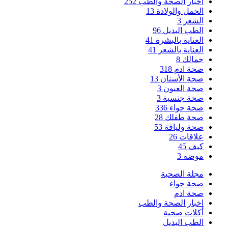
اخبار الصحة والطب
252
الحمل والولادة
13
الشعر
3
الطب البديل
96
العناية بالبشرة
41
العناية بالشعر
41
جمالك
8
صحة ادم
318
صحة الأسنان
13
صحة العيون
3
صحة جنسية
3
صحة حواء
336
صحة طفلك
28
صحة ولياقة
53
علاقات
26
كيف
45
موضة
3
مجلة الصحبة
صحة حواء
صحة ادم
اخبار الصحة والطب
أكلات صحية
الطب البديل