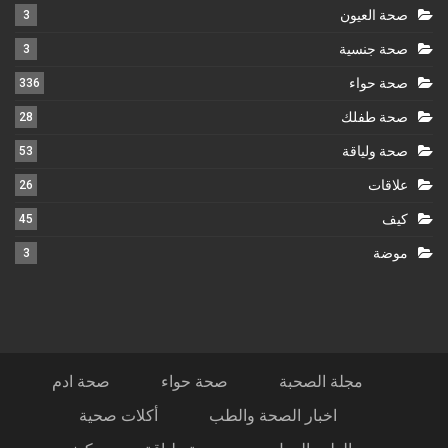
صحة العيون
3
صحة جنسية
3
صحة حواء
336
صحة طفلك
28
صحة ولياقة
53
علاقات
26
كيف
45
موضة
3
مجلة الصحبة
صحة حواء
صحة ادم
اخبار الصحة والطب
أكلات صحية
الطب البديل
صحة ولياقة
كيف