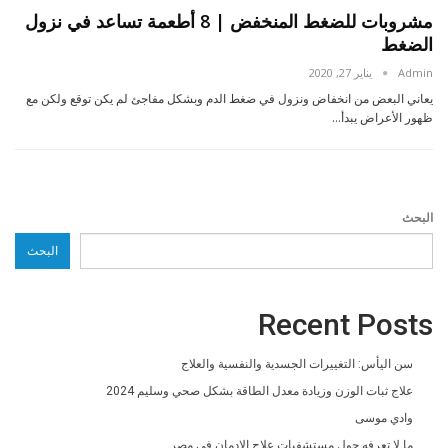
مشروبات للضغط المنخفض | 8 أطعمة تساعد في نزول
الضغط
Admin
يناير 27, 2020
يعاني البعض من انخفاض ونزول في ضغط الدم وبشكل مفاجئ لم يكن توقع ولكن مع
ظهور الأعراض يبدأ…
البحث
البحث
Recent Posts
سن اليأس: التغييرات الجسدية والنفسية والعلاج
علاج ثبات الوزن وزيادة معدل الطاقة بشكل صحي وسليم 2024
وادي موسى
ما لا تعرفه حول مستشفيات علاج الادمان فى مصر