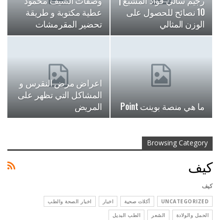
رجيم سالي فؤاد المشبع |
وصفات الشيف محمود
10 نصائح للحصول على
عطية مكتوبة و طريقة
الوزن المثالي
تحضير المقرمشات
اعراض مرض النقرس و
المشاكل التي تظهر على
ما هي منصة بوينت Point
المريض
Browsing Category
كيف
كيف
UNCATEGORIZED
أكلات صحية
اخبار
اخبار الصحة والطب
الحمل والولادة
الشعر
الطب البديل