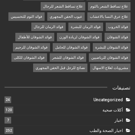
علاج تساقط الشعر بالثوم
علاج تساقط الشعر للرجال
علاج عرق النسا بالاعشاب
عيوب الحقن المجهري
فوائد الثوم للتخسيس
فوائد الخروب
فوائد الرمان للبشرة
فوائد الرمان للرجال
فوائد الشوفان
فوائد الشوفان لزيادة الوزن
فوائد الشوفان للأطفال
فوائد الشوفان للبشرة
فوائد الشوفان للحامل
فوائد الشوفان للرجيم
فوائد الشوفان للرياضيين
فوائد الشوفان للشعر
فوائد الشوفان للكلى
مشروبات لعلاج الاسهال
نصائح للرجل قبل الحقن المجهري
تصنيفات
Uncategorized
24
أكلات صحية
120
اخبار
7
اخبار الصحة والطب
252