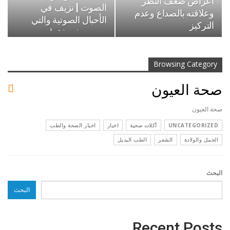
اعراض ضعف النظر
الصوت | نزيف في
وعلاقته بالصداع وعدم
الأحبال الصوتية والتي
التركيز
تتسبب في فقدان…
Browsing Category
صحة العيون
صحة العيون
UNCATEGORIZED
أكلات صحية
اخبار
اخبار الصحة والطب
الحمل والولادة
الشعر
الطب البديل
البحث
البحث
Recent Posts