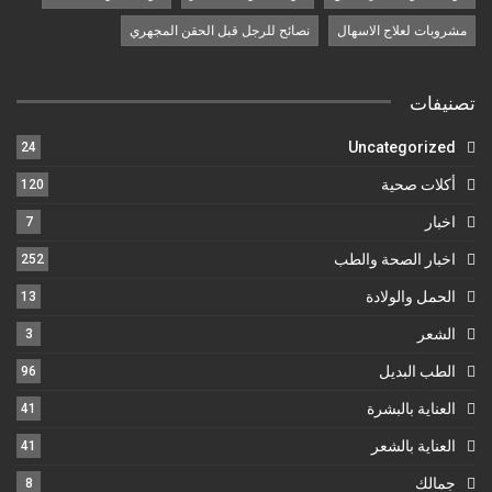
مشروبات لعلاج الاسهال
نصائح للرجل قبل الحقن المجهري
تصنيفات
Uncategorized
24
أكلات صحية
120
اخبار
7
اخبار الصحة والطب
252
الحمل والولادة
13
الشعر
3
الطب البديل
96
العناية بالبشرة
41
العناية بالشعر
41
جمالك
8