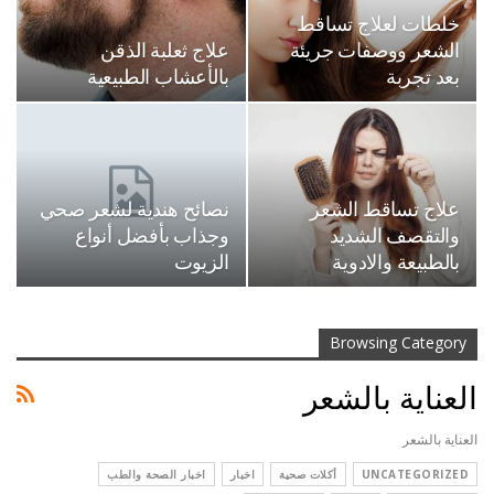
خلطات لعلاج تساقط
الشعر ووصفات جريئة
علاج ثعلبة الذقن
بعد تجربة
بالأعشاب الطبيعية
علاج تساقط الشعر
نصائح هندية لشعر صحي
والتقصف الشديد
وجذاب بأفضل أنواع
بالطبيعة والادوية
الزيوت
Browsing Category
العناية بالشعر
العناية بالشعر
UNCATEGORIZED
أكلات صحية
اخبار
اخبار الصحة والطب