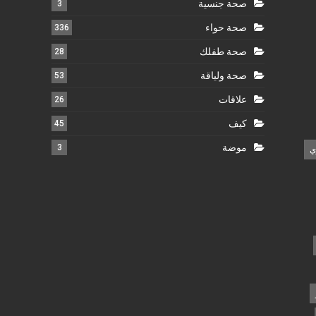
صحة جنسية
3
صحة حواء
336
صحة طفلك
28
صحة ولياقة
53
علاقات
26
كيف
45
موضة
3
ي