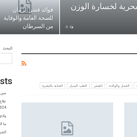
سحرية لخسارة الوزن
فوائد قشر الرمان
للصحة العامة والوقاية
من السرطان
0
البحث
sts
الحمل والولادة
الشعر
الطب البديل
العناية بالبشرة
سن ا
علاج
024
وادي
ما ل
الخي