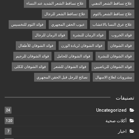
علاج تساقط الشعر الدهني
علاج تساقط الشعر الشديد عند النساء
علاج تساقط الشعر بالثوم
علاج تساقط الشعر للرجال
علاج عرق النسا بالاعشاب
عيوب الحقن المجهري
فوائد الثوم للتخسيس
فوائد الخروب
فوائد الرمان للبشرة
فوائد الرمان للرجال
فوائد الشوفان
فوائد الشوفان لزيادة الوزن
فوائد الشوفان للأطفال
فوائد الشوفان للبشرة
فوائد الشوفان للحامل
فوائد الشوفان للرجيم
فوائد الشوفان للرياضيين
فوائد الشوفان للشعر
فوائد الشوفان للكلى
مشروبات لعلاج الاسهال
نصائح للرجل قبل الحقن المجهري
تصنيفات
Uncategorized
24
أكلات صحية
120
اخبار
7