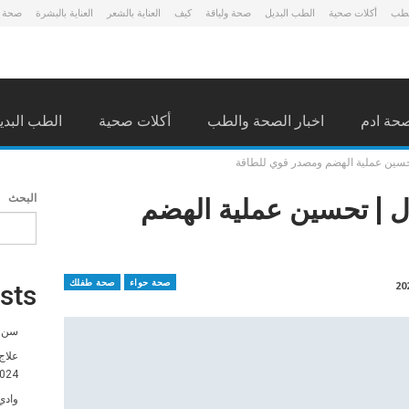
لطب
أكلات صحية
الطب البديل
صحة ولياقة
كيف
العناية بالشعر
العناية بالبشرة
صحة 
حة ادم
اخبار الصحة والطب
أكلات صحية
الطب البدي
تحسين عملية الهضم ومصدر قوي للطاقة
ل | تحسين عملية الهضم
البحث
صحة حواء
صحة طفلك
sts
سن ا
علاج
024
وادي