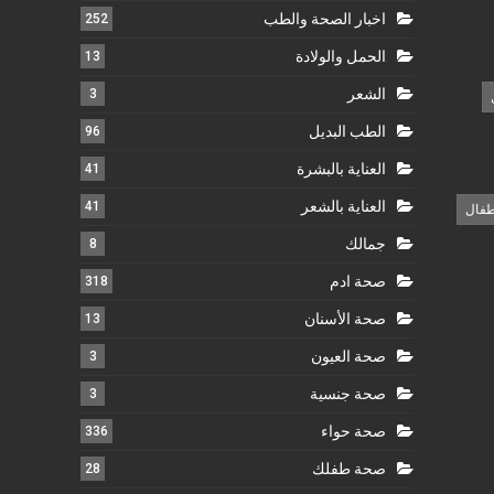
اخبار الصحة والطب
252
الحمل والولادة
13
الشعر
3
الطب البديل
96
العناية بالبشرة
41
العناية بالشعر
41
طفال
جمالك
8
صحة ادم
318
صحة الأسنان
13
صحة العيون
3
صحة جنسية
3
صحة حواء
336
صحة طفلك
28