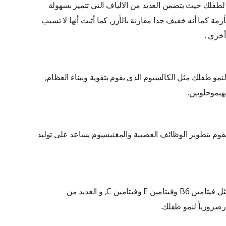
لطفلك حيث يتضمن العديد من الالياف التي تتميز بسهولة
زمة كما أنه خفيف جدا مقارنة بالأرز, كما أثبت أنها لا تسبب
خري .
نمو طفلك مثل الكالسيوم الذي يقوم بتقوية وببناء العظام,
هيموجلوبين.
قوم بتطوير الوظائف العصبية والمغنيسيوم يساعد على توليد
يتضمن علي العديد من لفيتامينات مثل فيتامين B6 وفيتامين E وفيتامين C, و العديد من
رضرورياً لنمو طفلك.