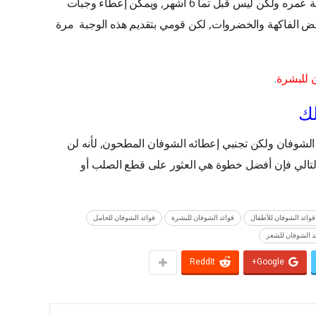
يمكن أن يتناول طفلك هذه الفاكهة في بداية عمره ولكن ليس قبل تما 6 أشهر, ويمكن إعطاء وجبات
 الفاكهة والخضروات, لكن قومي بتقديم هذه الوجبة مرة
ن للبشرة
.
لك
لشوفان ولكن تجنبي إعطائه الشوفان المطحون, لأنه لن
بالتالي فإن أفضل خطوة هي العثور على قطع الصلب أو
فوائد الشوفان للأطفال
فوائد الشوفان للبشرة
فوائد الشوفان للحامل
د الشوفان للشعر
ReddIt
Google+