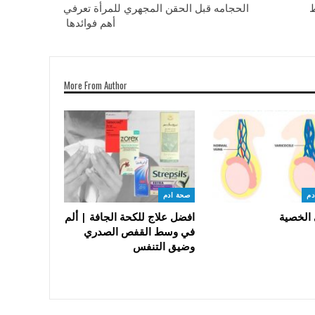
ط
الحجامه قبل الحقن المجهري للمرأة تعرفي
أهم فوائدها
More From Author
دم
صحة ادم
 الخصية
افضل علاج للكحة الجافة | ألم
في وسط القفص الصدري
وضيق التنفس