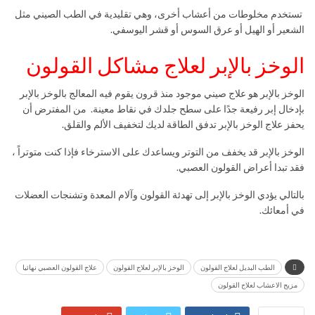
تستخدم مخلوطات من أعشاب أخرى، وهي تقليدية في الطب الصيني مثل
الشعير أو الهيل أو عرق السوس أو قشر اليوسفي.
الوخز بالإبر لعلاج مشاكل القولون
الوخز بالإبر هو علاج صيني موجود منذ قرون يقوم فيه المعالج بالوخز بالإبر
بإدخال إبر رفيعة جدًا على سطح جلدك في نقاط معينة. من المفترض أن
يحفز علاج الوخز بالإبر تدفق الطاقة لديك لتخفيف الألم والقلق.
الوخز بالإبر قد يخفف من التوتر ويساعدك على الاسترخاء فإذا كنت متوتراً ،
فقد تبدا أعراض القولون العصبي.
بالتالي يؤدي الوخز بالإبر إلى تهدئة القولون وآلام المعدة وتشنجات العضلات
في أمعائك.
الطب البديل لعلاج القولون
الوخز بالإبر لعلاج القولون
علاج القولون العصبي نهائيا
مزيج الاعشاب لعلاج القولون