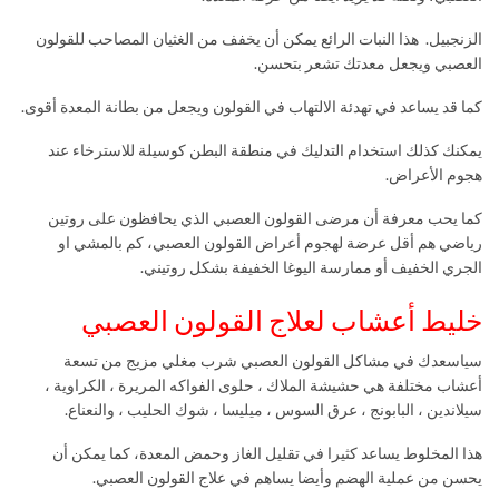
الزنجبيل. هذا النبات الرائع يمكن أن يخفف من الغثيان المصاحب للقولون
العصبي ويجعل معدتك تشعر بتحسن.
كما قد يساعد في تهدئة الالتهاب في القولون ويجعل من بطانة المعدة أقوى.
يمكنك كذلك استخدام التدليك في منطقة البطن كوسيلة للاسترخاء عند
هجوم الأعراض.
كما يحب معرفة أن مرضى القولون العصبي الذي يحافظون على روتين
رياضي هم أقل عرضة لهجوم أعراض القولون العصبي، كم بالمشي او
الجري الخفيف أو ممارسة اليوغا الخفيفة بشكل روتيني.
خليط أعشاب لعلاج القولون العصبي
سياسعدك في مشاكل القولون العصبي شرب مغلي مزيج من تسعة
أعشاب مختلفة هي حشيشة الملاك ، حلوى الفواكه المريرة ، الكراوية ،
سيلاندين ، البابونج ، عرق السوس ، ميليسا ، شوك الحليب ، والنعناع.
هذا المخلوط يساعد كثيرا في تقليل الغاز وحمض المعدة، كما يمكن أن
يحسن من عملية الهضم وأيضا يساهم في علاج القولون العصبي.