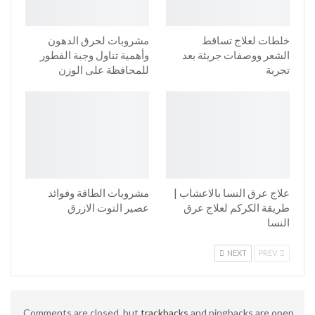
خلطات لعلاج تساقط
مشروبات لحرق الدهون
الشعر ووصفات جريئة بعد
وأهمية تناول وجبة الفطور
تجربة
للمحافظة على الوزن
علاج عرق النسا بالاعشاب |
مشروبات الطاقة وفوائد
طريقة الكركم لعلاج عرق
عصير التوت الازرق
النسا
NEXT
PREV
Comments are closed, but
trackbacks
and pingbacks are open.