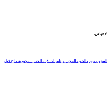
لإجهاض.
لمجهري
عيوب الحقن المجهري
فيتامينات قبل الحقن المجهري
نصائح قبل