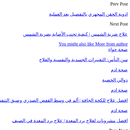
Prev Post
ادوية الحقن المجهري بالتفصيل بعد العملية
Next Post
علاج ضربة الشمس | كيفية تجنب الأصابة بضربة الشمس
You might also like
More from author
صحة حواء
سن اليأس: التغييرات الجسدية والنفسية والعلاج
صحة ادم
دوالي الخصية
صحة ادم
افضل علاج للكحة الجافة | ألم في وسط القفص الصدري وضيق التنف
صحة ادم
افضل مشروبات لعلاج برد المعدة | علاج برد المعدة في الصيف