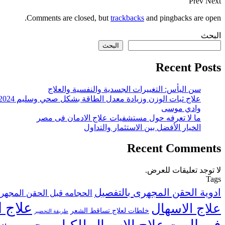
Prev
Next
Comments are closed, but
trackbacks
and pingbacks are open.
البحث
البحث
Recent Posts
سن اليأس: التغييرات الجسدية والنفسية والعلاج
علاج ثبات الوزن وزيادة معدل الطاقة بشكل صحي وسليم 2024
وادي موسى
ما لا تعرفه حول مستشفيات علاج الادمان فى مصر
الخيار الأفضل بين الاستثمار والتداول
Recent Comments
لا توجد تعليقات للعرض.
Tags
ادوية الحقن المجهرى بالتفصيل
الحجامه قبل الحقن المجهر
علاج ا
علاج الاسهال
خلطات لعلاج تساقط الشعر
طريقة التحضير