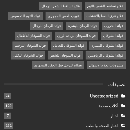
علاج تساقط الشعر بالثوم
علاج تساقط الشعر للرجال
علاج عرق النسا بالاعشاب
عيوب الحقن المجهري
فوائد الثوم للتخسيس
فوائد الخروب
فوائد الرمان للبشرة
فوائد الرمان للرجال
فوائد الشوفان
فوائد الشوفان لزيادة الوزن
فوائد الشوفان للأطفال
فوائد الشوفان للبشرة
فوائد الشوفان للحامل
فوائد الشوفان للرجيم
فوائد الشوفان للرياضيين
فوائد الشوفان للشعر
فوائد الشوفان للكلى
مشروبات لعلاج الاسهال
نصائح للرجل قبل الحقن المجهري
تصنيفات
Uncategorized
24
أكلات صحية
120
اخبار
7
اخبار الصحة والطب
252