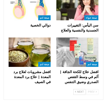
صحة حواء
صحة ادم
سن اليأس: التغييرات
دوالي الخصية
الجسدية والنفسية والعلاج
صحة ادم
صحة ادم
افضل علاج للكحة الجافة |
افضل مشروبات لعلاج برد
ألم في وسط القفص
المعدة | علاج برد المعدة
الصدري وضيق التنفس
في الصيف
NEXT
PREV